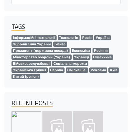
TAGS
Інформаційні технології
Технологія
Росія
Україна
Збройні сили України
Бізнес
Президент (державна посада)
Економіка
Росіяни
Міністерство оборони (Україна)
Українці
Німеччина
Військовослужбовці
Соціальна мережа
Українська гривня
Європа
Сміливіше.
Реклама
Київ
Китай (регіон)
RECENT POSTS