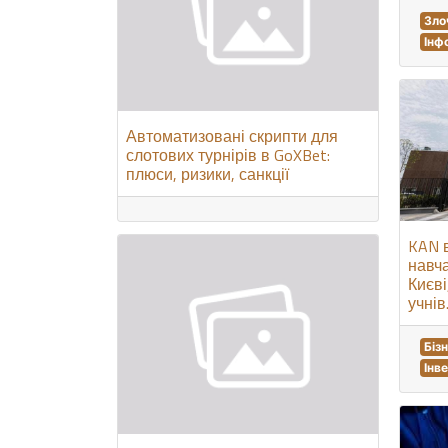
Зло
Інф
Автоматизовані скрипти для
слотових турнірів в GoXBet:
плюси, ризики, санкції
KAN в
навч
Києві
учнів
Біз
Інв