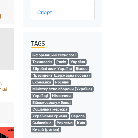
Спорт
TAGS
Інформаційні технології
Технологія
Росія
Україна
Збройні сили України
Бізнес
Президент (державна посада)
Економіка
Росіяни
в
ські
Міністерство оборони (Україна)
Українці
Німеччина
Військовослужбовці
Соціальна мережа
Українська гривня
Європа
Сміливіше.
Реклама
Київ
Китай (регіон)