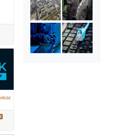
риває
ї