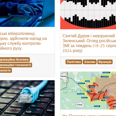
ські кіберзлочинці,
Святий Дуров і невіруючий
рно, здійснили напад на
Зеленський. Огляд російськ
цьку службу контролю
ЗМІ за тиждень (19-25 серп
ійного руху.
2024 року)
ормаційна безпека
Політика
Злочин
Франція
ормаційні технології
нологія
На Покровському напрямку