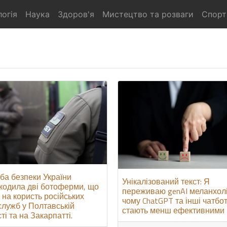
огія
Наука
Здоров'я
Мистецтво та розваги
Спорт
ба безпеки України
Унікалізований текст: Я
кодила дві ботоферми, що
переживаю genAI меланхол
 на користь російських
чому ChatGPT та інші чатбо
служб у Полтавській
стають менш ефективними
ті та на Закарпатті.