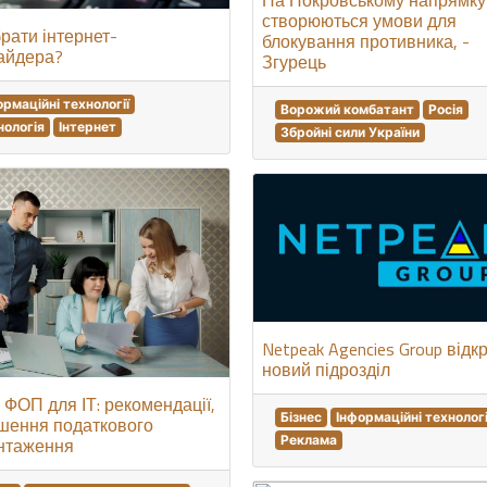
створюються умови для
рати інтернет-
блокування противника, -
айдера?
Згурець
ормаційні технології
Ворожий комбатант
Росія
нологія
Інтернет
Збройні сили України
Netpeak Agencies Group відк
новий підрозділ
 ФОП для ІТ: рекомендації,
Бізнес
Інформаційні технологі
шення податкового
Реклама
нтаження