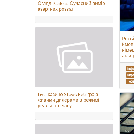
Огляд Parik24: Сучасний вимір
азартних розваг
Росій
ймові
німе
авіац
Інф
Інф
Тех
Live-казино StawkiBet: гра з
живими дилерами в режимі
реального часу