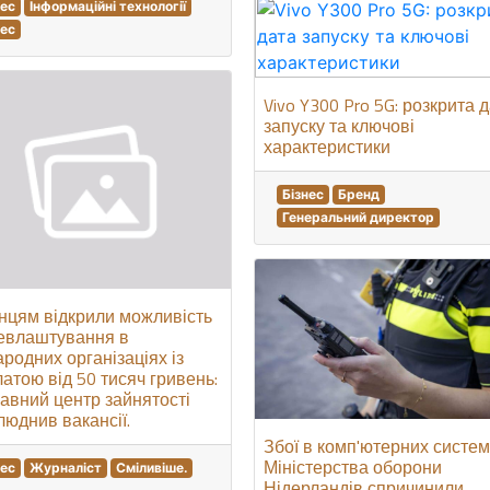
нес
Інформаційні технології
нес
Vivo Y300 Pro 5G: розкрита 
запуску та ключові
характеристики
Бізнес
Бренд
Генеральний директор
їнцям відкрили можливість
евлаштування в
родних організаціях із
атою від 50 тисяч гривень:
авний центр зайнятості
юднив вакансії.
Збої в комп'ютерних систе
Міністерства оборони
нес
Журналіст
Сміливіше.
Нідерландів спричинили