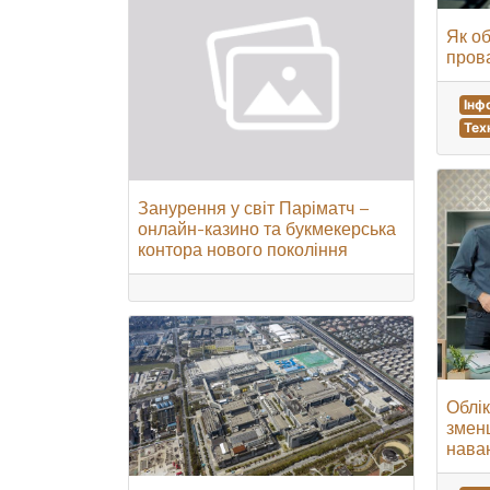
Як об
пров
Інф
Тех
Занурення у світ Паріматч –
онлайн-казино та букмекерська
контора нового покоління
Облік
змен
нава