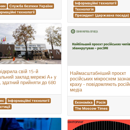
Інформаційні технології
чин
Служба безпеки України
Технологія
ормаційні технології
Президент (державна посада)
ідкрила свій 15-й
Наймасштабніший проєкт
альний заклад мережі А+ у
російських мікросхем зазна
, здатний прийняти до 680
краху - повідомляють росій
.
медіа
нес
Інформаційні технології
Економіка
Росія
естиції
The Moscow Times