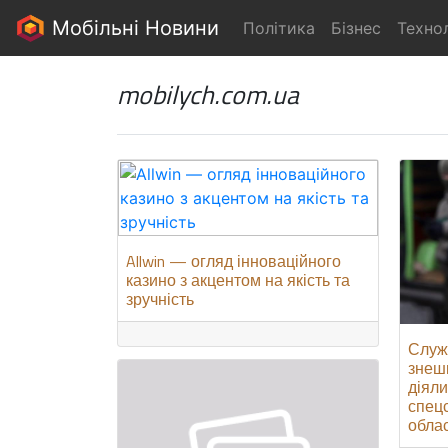
Мобільні Новини
Політика
Бізнес
Технол
mobilych.com.ua
Allwin — огляд інноваційного
казино з акцентом на якість та
зручність
Служ
знеш
діяли
спец
облас