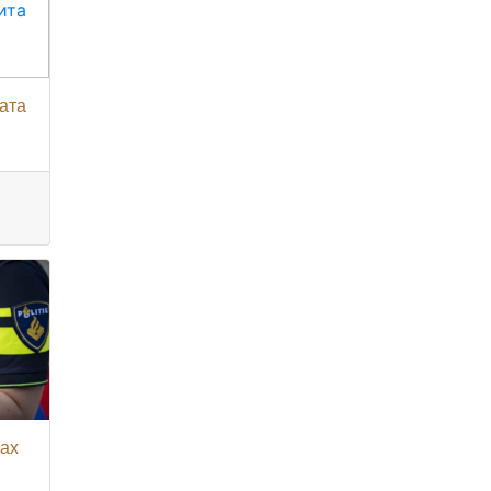
дата
мах