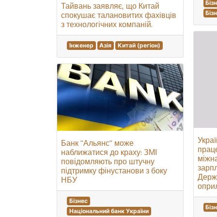
Біз
Тайвань заявляє, що Китай
Біз
спокушає талановитих фахівців
з технологічних компаній.
Інженер
Азія
Китай (регіон)
Укра
Банк "Альянс" може
прац
наближатися до краху: ЗМІ
міжна
повідомляють про штучну
зарпл
підтримку фінустанови з боку
Держ
НБУ
оприл
Бізнес
Біз
Національний банк України