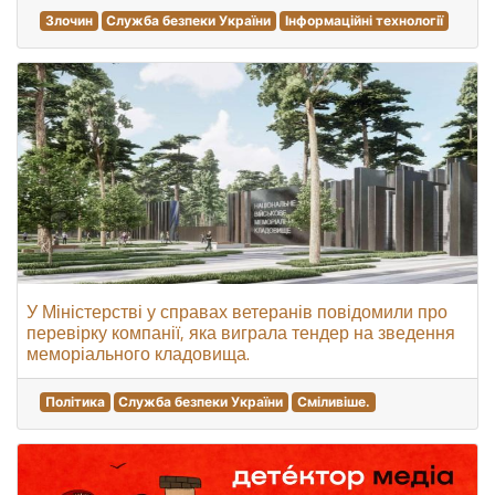
Злочин
Служба безпеки України
Інформаційні технології
У Міністерстві у справах ветеранів повідомили про
перевірку компанії, яка виграла тендер на зведення
меморіального кладовища.
Політика
Служба безпеки України
Сміливіше.