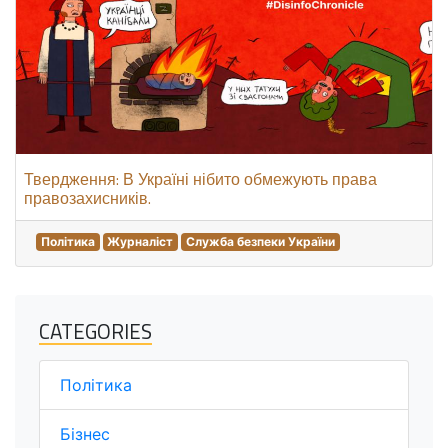
Твердження: В Україні нібито обмежують права
правозахисників.
Політика
Журналіст
Служба безпеки України
CATEGORIES
Політика
Бізнес