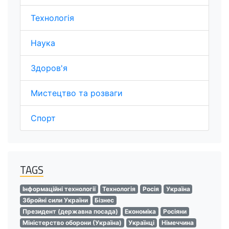
Технологія
Наука
Здоров'я
Мистецтво та розваги
Спорт
TAGS
Інформаційні технології
Технологія
Росія
Україна
Збройні сили України
Бізнес
Президент (державна посада)
Економіка
Росіяни
Міністерство оборони (Україна)
Українці
Німеччина