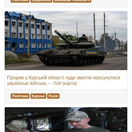
Прорив у Курській області: куди змогли просунутися
українські війська, -- ISW (карта)
Політика
Курськ
Росія