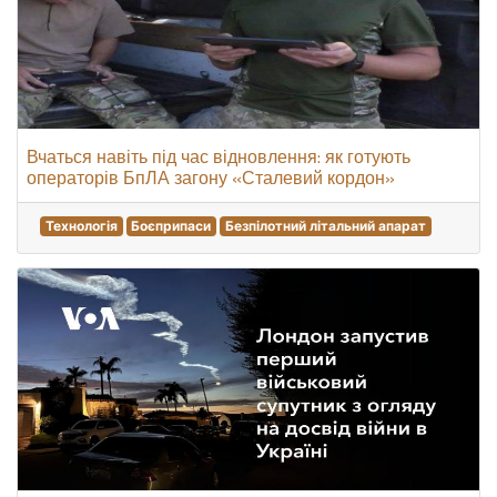
Вчаться навіть під час відновлення: як готують
операторів БпЛА загону «Сталевий кордон»
Технологія
Боєприпаси
Безпілотний літальний апарат