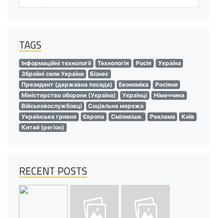
TAGS
Інформаційні технології
Технологія
Росія
Україна
Збройні сили України
Бізнес
Президент (державна посада)
Економіка
Росіяни
Міністерство оборони (Україна)
Українці
Німеччина
Військовослужбовці
Соціальна мережа
Українська гривня
Європа
Сміливіше.
Реклама
Київ
Китай (регіон)
RECENT POSTS