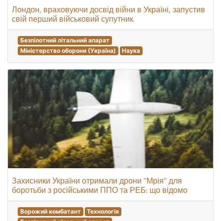
Лондон, враховуючи досвід війни в Україні, запустив
свій перший військовий супутник.
Безпілотний літальний апарат
Міністерство оборони (Україна)
Наука
Захисники України отримали дрони "Мрія" для
боротьби з російськими ППО та РЕБ: що відомо
Ворожий комбатант
Технологія