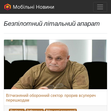
Мобільні Новини
Безпілотний літальний апарат
Вітчизняний оборонний сектор: прорив всупереч
перешкодам
Політика
Озброєння
Військові технології