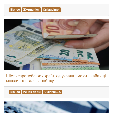
Бізнес
Журналіст
Сміливіше.
Шість європейських країн, де українці мають найвищі
можливості для заробітку
Бізнес
Ринок праці
Сміливіше.