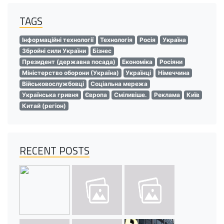
TAGS
Інформаційні технології
Технологія
Росія
Україна
Збройні сили України
Бізнес
Президент (державна посада)
Економіка
Росіяни
Міністерство оборони (Україна)
Українці
Німеччина
Військовослужбовці
Соціальна мережа
Українська гривня
Європа
Сміливіше.
Реклама
Київ
Китай (регіон)
RECENT POSTS