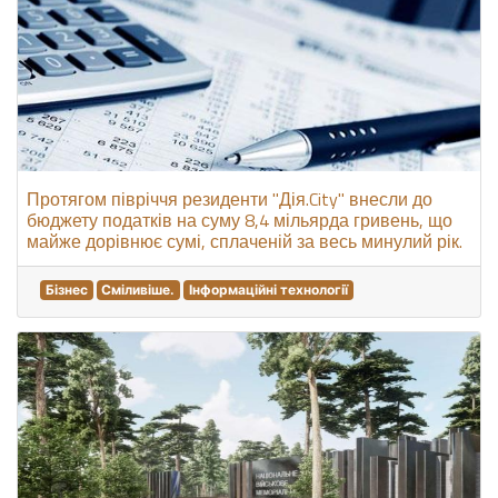
Протягом півріччя резиденти "Дія.City" внесли до
бюджету податків на суму 8,4 мільярда гривень, що
майже дорівнює сумі, сплаченій за весь минулий рік.
Бізнес
Сміливіше.
Інформаційні технології