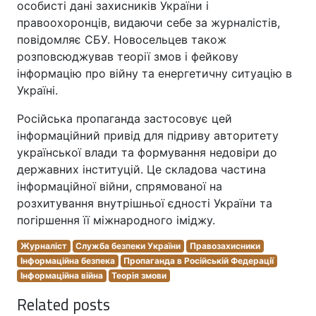
особисті дані захисників України і
правоохоронців, видаючи себе за журналістів,
повідомляє СБУ. Новосельцев також
розповсюджував теорії змов і фейкову
інформацію про війну та енергетичну ситуацію в
Україні.
Російська пропаганда застосовує цей
інформаційний привід для підриву авторитету
української влади та формування недовіри до
державних інституцій. Це складова частина
інформаційної війни, спрямованої на
розхитування внутрішньої єдності України та
погіршення її міжнародного іміджу.
Журналіст
Служба безпеки України
Правозахисники
Інформаційна безпека
Пропаганда в Російській Федерації
Інформаційна війна
Теорія змови
Related posts