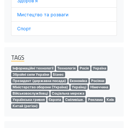
Здоров'я
Мистецтво та розваги
Спорт
TAGS
Інформаційні технології
Технологія
Росія
Україна
Збройні сили України
Бізнес
Президент (державна посада)
Економіка
Росіяни
Міністерство оборони (Україна)
Українці
Німеччина
Військовослужбовці
Соціальна мережа
Українська гривня
Європа
Сміливіше.
Реклама
Київ
Китай (регіон)