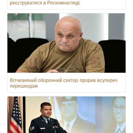
реєструватися в Роскомнагляді.
Вітчизняний оборонний сектор: прорив всупереч
перешкодам