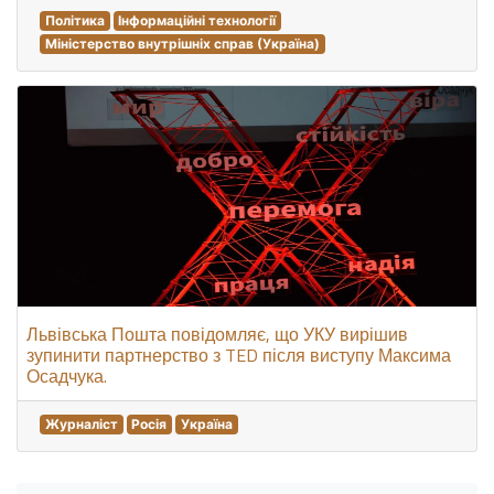
Політика
Інформаційні технології
Міністерство внутрішніх справ (Україна)
Львівська Пошта повідомляє, що УКУ вирішив
зупинити партнерство з TED після виступу Максима
Осадчука.
Журналіст
Росія
Україна