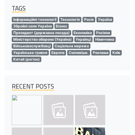
TAGS
Інформаційні технології
Технологія
Росія
Україна
Збройні сили України
Бізнес
Президент (державна посада)
Економіка
Росіяни
Міністерство оборони (Україна)
Українці
Німеччина
Військовослужбовці
Соціальна мережа
Українська гривня
Європа
Сміливіше.
Реклама
Київ
Китай (регіон)
RECENT POSTS