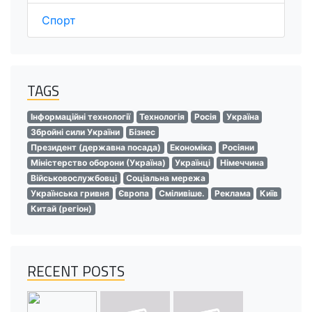
Спорт
TAGS
Інформаційні технології
Технологія
Росія
Україна
Збройні сили України
Бізнес
Президент (державна посада)
Економіка
Росіяни
Міністерство оборони (Україна)
Українці
Німеччина
Військовослужбовці
Соціальна мережа
Українська гривня
Європа
Сміливіше.
Реклама
Київ
Китай (регіон)
RECENT POSTS