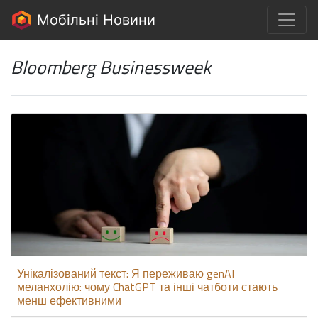
Мобільні Новини
Bloomberg Businessweek
Унікалізований текст: Я переживаю genAI
меланхолію: чому ChatGPT та інші чатботи стають
менш ефективними