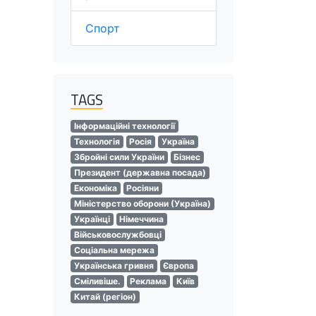
Спорт
TAGS
Інформаційні технології
Технологія
Росія
Україна
Збройні сили України
Бізнес
Президент (державна посада)
Економіка
Росіяни
Міністерство оборони (Україна)
Українці
Німеччина
Військовослужбовці
Соціальна мережа
Українська гривня
Європа
Сміливіше.
Реклама
Київ
Китай (регіон)