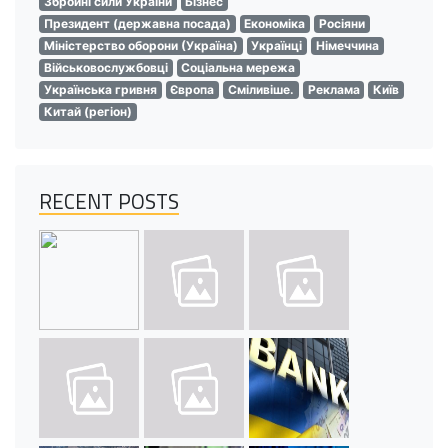
Збройні сили України
Бізнес
Президент (державна посада)
Економіка
Росіяни
Міністерство оборони (Україна)
Українці
Німеччина
Військовослужбовці
Соціальна мережа
Українська гривня
Європа
Сміливіше.
Реклама
Київ
Китай (регіон)
RECENT POSTS