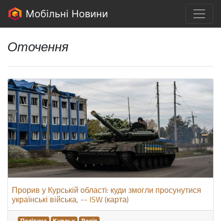
Мобільні Новини
Оточення
Прорив у Курській області: куди змогли просунутися
українські війська, -- ISW (карта)
Політика
Курськ
Росія