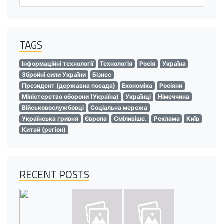
TAGS
Інформаційні технології
Технологія
Росія
Україна
Збройні сили України
Бізнес
Президент (державна посада)
Економіка
Росіяни
Міністерство оборони (Україна)
Українці
Німеччина
Військовослужбовці
Соціальна мережа
Українська гривня
Європа
Сміливіше.
Реклама
Київ
Китай (регіон)
RECENT POSTS