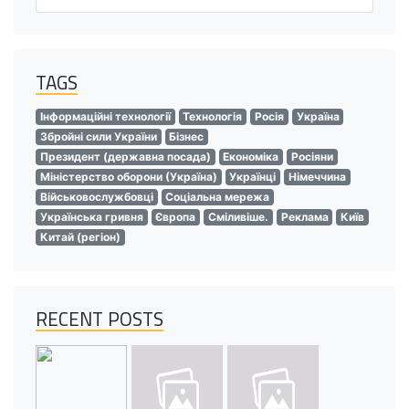
TAGS
Інформаційні технології
Технологія
Росія
Україна
Збройні сили України
Бізнес
Президент (державна посада)
Економіка
Росіяни
Міністерство оборони (Україна)
Українці
Німеччина
Військовослужбовці
Соціальна мережа
Українська гривня
Європа
Сміливіше.
Реклама
Київ
Китай (регіон)
RECENT POSTS