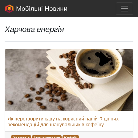
Мобільні Новини
Харчова енергія
Як перетворити каву на корисний напій: 7 цінних
рекомендацій для шанувальників кофеїну
Здоров'я
Антиоксидант
Кофеїн