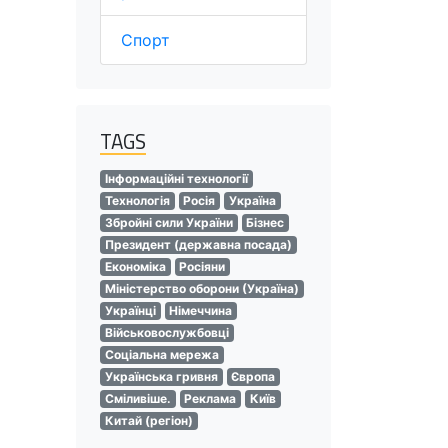
Спорт
TAGS
Інформаційні технології
Технологія
Росія
Україна
Збройні сили України
Бізнес
Президент (державна посада)
Економіка
Росіяни
Міністерство оборони (Україна)
Українці
Німеччина
Військовослужбовці
Соціальна мережа
Українська гривня
Європа
Сміливіше.
Реклама
Київ
Китай (регіон)