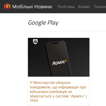
Мобільні Новини
Політика
Бізнес
Технол
Google Play
У Міністерстві оборони
повідомили, що інформація про
військовослужбовців не
зберігається у системі "Армія+" |
УНН