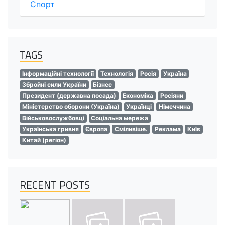
Спорт
TAGS
Інформаційні технології
Технологія
Росія
Україна
Збройні сили України
Бізнес
Президент (державна посада)
Економіка
Росіяни
Міністерство оборони (Україна)
Українці
Німеччина
Військовослужбовці
Соціальна мережа
Українська гривня
Європа
Сміливіше.
Реклама
Київ
Китай (регіон)
RECENT POSTS