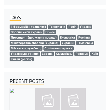
TAGS
Інформаційні технології
Технологія
Росія
Україна
Збройні сили України
Бізнес
Президент (державна посада)
Економіка
Росіяни
Міністерство оборони (Україна)
Українці
Німеччина
Військовослужбовці
Соціальна мережа
Українська гривня
Європа
Сміливіше.
Реклама
Київ
Китай (регіон)
RECENT POSTS