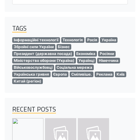
TAGS
Інформаційні технології
Технологія
Росія
Україна
Збройні сили України
Бізнес
Президент (державна посада)
Економіка
Росіяни
Міністерство оборони (Україна)
Українці
Німеччина
Військовослужбовці
Соціальна мережа
Українська гривня
Європа
Сміливіше.
Реклама
Київ
Китай (регіон)
RECENT POSTS