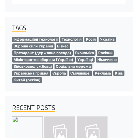
TAGS
Інформаційні технології
Технологія
Росія
Україна
Збройні сили України
Бізнес
Президент (державна посада)
Економіка
Росіяни
Міністерство оборони (Україна)
Українці
Німеччина
Військовослужбовці
Соціальна мережа
Українська гривня
Європа
Сміливіше.
Реклама
Київ
Китай (регіон)
RECENT POSTS