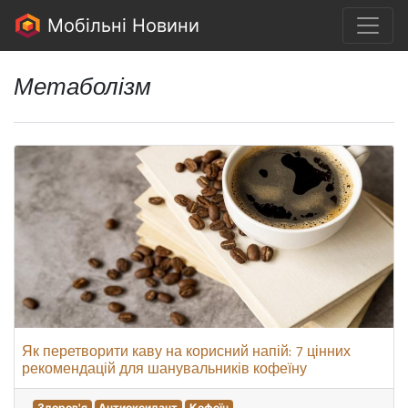
Мобільні Новини
Метаболізм
Як перетворити каву на корисний напій: 7 цінних
рекомендацій для шанувальників кофеїну
Здоров'я
Антиоксидант
Кофеїн