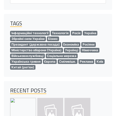
TAGS
Інформаційні технології
Технологія
Росія
Україна
Збройні сили України
Бізнес
Президент (державна посада)
Економіка
Росіяни
Міністерство оборони (Україна)
Українці
Німеччина
Військовослужбовці
Соціальна мережа
Українська гривня
Європа
Сміливіше.
Реклама
Київ
Китай (регіон)
RECENT POSTS