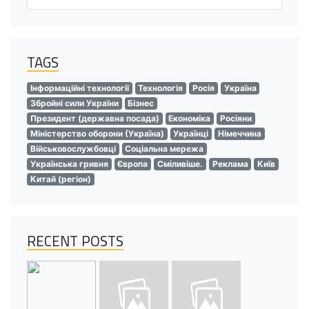
TAGS
Інформаційні технології
Технологія
Росія
Україна
Збройні сили України
Бізнес
Президент (державна посада)
Економіка
Росіяни
Міністерство оборони (Україна)
Українці
Німеччина
Військовослужбовці
Соціальна мережа
Українська гривня
Європа
Сміливіше.
Реклама
Київ
Китай (регіон)
RECENT POSTS