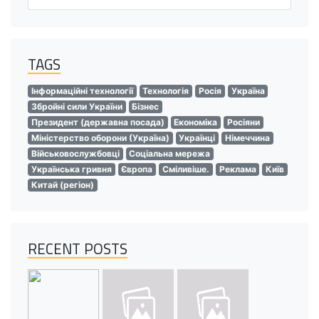
TAGS
Інформаційні технології
Технологія
Росія
Україна
Збройні сили України
Бізнес
Президент (державна посада)
Економіка
Росіяни
Міністерство оборони (Україна)
Українці
Німеччина
Військовослужбовці
Соціальна мережа
Українська гривня
Європа
Сміливіше.
Реклама
Київ
Китай (регіон)
RECENT POSTS