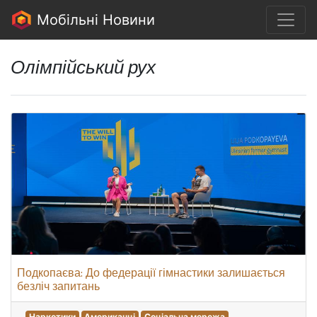
Мобільні Новини
Олімпійський рух
Подкопаєва: До федерації гімнастики залишається
безліч запитань
Наркотики
Американці
Соціальна мережа