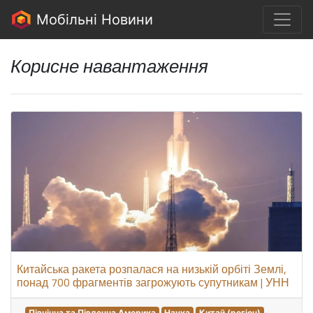
Мобільні Новини
Корисне навантаження
Китайська ракета розпалася на низькій орбіті Землі,
понад 700 фрагментів загрожують супутникам | УНН
Північна та Південна Америка
Наука
Китай (регіон)