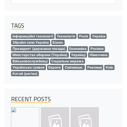
TAGS
Інформаційні технології
Технологія
Росія
Україна
Збройні сили України
Бізнес
Президент (державна посада)
Економіка
Росіяни
Міністерство оборони (Україна)
Українці
Німеччина
Військовослужбовці
Соціальна мережа
Українська гривня
Європа
Сміливіше.
Реклама
Київ
Китай (регіон)
RECENT POSTS