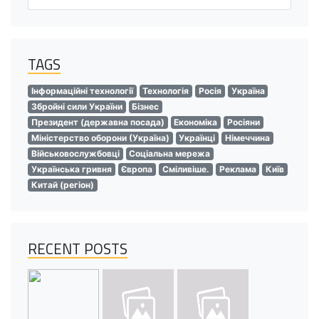
TAGS
Інформаційні технології
Технологія
Росія
Україна
Збройні сили України
Бізнес
Президент (державна посада)
Економіка
Росіяни
Міністерство оборони (Україна)
Українці
Німеччина
Військовослужбовці
Соціальна мережа
Українська гривня
Європа
Сміливіше.
Реклама
Київ
Китай (регіон)
RECENT POSTS