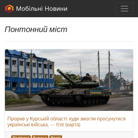
Мобільні Новини
Понтонний міст
Прорив у Курській області: куди змогли просунутися
українські війська, -- ISW (карта)
Політика
Курськ
Росія