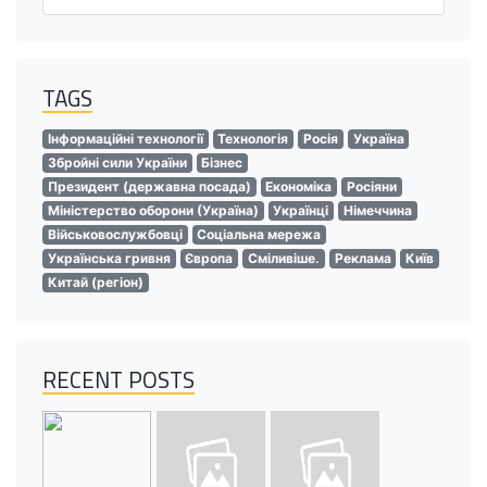
TAGS
Інформаційні технології
Технологія
Росія
Україна
Збройні сили України
Бізнес
Президент (державна посада)
Економіка
Росіяни
Міністерство оборони (Україна)
Українці
Німеччина
Військовослужбовці
Соціальна мережа
Українська гривня
Європа
Сміливіше.
Реклама
Київ
Китай (регіон)
RECENT POSTS