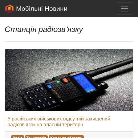
Мобільні Новини
Станція радіозв'язку
У російських військових відсутній захищений
радіозв'язок на власній території.
Росія
Технологія
Курська область