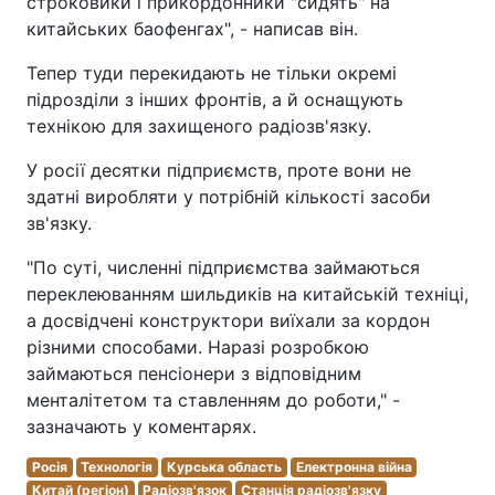
строковики і прикордонники "сидять" на
китайських баофенгах", - написав він.
Тепер туди перекидають не тільки окремі
підрозділи з інших фронтів, а й оснащують
технікою для захищеного радіозв'язку.
У росії десятки підприємств, проте вони не
здатні виробляти у потрібній кількості засоби
зв'язку.
"По суті, численні підприємства займаються
переклеюванням шильдиків на китайській техніці,
а досвідчені конструктори виїхали за кордон
різними способами. Наразі розробкою
займаються пенсіонери з відповідним
менталітетом та ставленням до роботи," -
зазначають у коментарях.
Росія
Технологія
Курська область
Електронна війна
Китай (регіон)
Радіозв'язок
Станція радіозв'язку