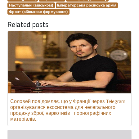
Наступальні (військові)
Імператорська російська армія
Фронт (військове формування)
Related posts
Соловей повідомляє, що у Франції через Telegram
організувалася екосистема для нелегального
продажу зброї, наркотиків і порнографічних
матеріалів.