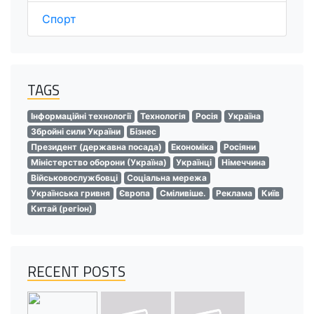
Спорт
TAGS
Інформаційні технології
Технологія
Росія
Україна
Збройні сили України
Бізнес
Президент (державна посада)
Економіка
Росіяни
Міністерство оборони (Україна)
Українці
Німеччина
Військовослужбовці
Соціальна мережа
Українська гривня
Європа
Сміливіше.
Реклама
Київ
Китай (регіон)
RECENT POSTS