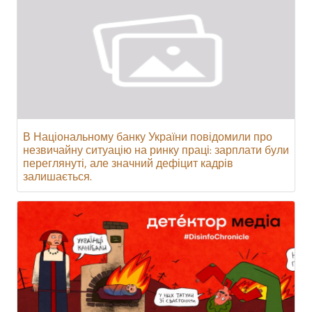
В Національному банку України повідомили про
незвичайну ситуацію на ринку праці: зарплати були
переглянуті, але значний дефіцит кадрів
залишається.