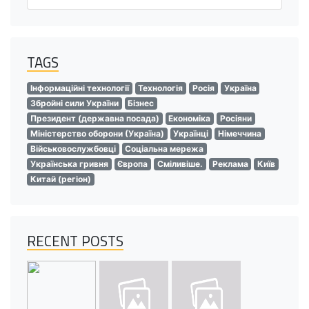
TAGS
Інформаційні технології
Технологія
Росія
Україна
Збройні сили України
Бізнес
Президент (державна посада)
Економіка
Росіяни
Міністерство оборони (Україна)
Українці
Німеччина
Військовослужбовці
Соціальна мережа
Українська гривня
Європа
Сміливіше.
Реклама
Київ
Китай (регіон)
RECENT POSTS