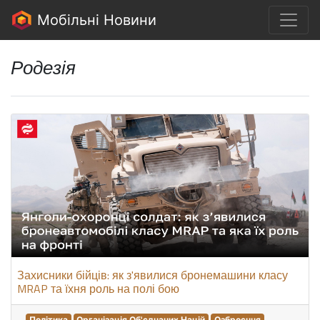
Мобільні Новини
Родезія
Захисники бійців: як з'явилися бронемашини класу
MRAP та їхня роль на полі бою
Політика
Організація Об'єднаних Націй
Озброєння