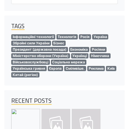
TAGS
Інформаційні технології
Технологія
Росія
Україна
Збройні сили України
Бізнес
Президент (державна посада)
Економіка
Росіяни
Міністерство оборони (Україна)
Українці
Німеччина
Військовослужбовці
Соціальна мережа
Українська гривня
Європа
Сміливіше.
Реклама
Київ
Китай (регіон)
RECENT POSTS