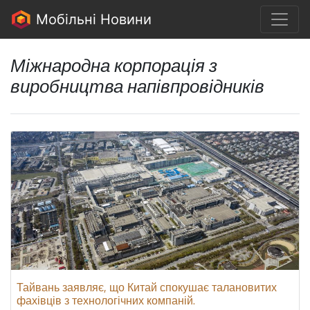
Мобільні Новини
Міжнародна корпорація з
виробництва напівпровідників
Тайвань заявляє, що Китай спокушає талановитих
фахівців з технологічних компаній.