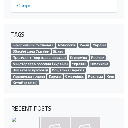
Спорт
TAGS
Інформаційні технології
Технологія
Росія
Україна
Збройні сили України
Бізнес
Президент (державна посада)
Економіка
Росіяни
Міністерство оборони (Україна)
Українці
Німеччина
Військовослужбовці
Соціальна мережа
Українська гривня
Європа
Сміливіше.
Реклама
Київ
Китай (регіон)
RECENT POSTS