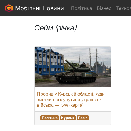
Мобільні Новини
Політика
Бізнес
Технол
Сейм (річка)
Прорив у Курській області: куди
змогли просунутися українські
війська, -- ISW (карта)
Політика
Курськ
Росія