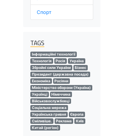
Спорт
TAGS
Інформаційні технології
Технологія
Росія
Україна
Збройні сили України
Бізнес
Президент (державна посада)
Економіка
Росіяни
Міністерство оборони (Україна)
Українці
Німеччина
Військовослужбовці
Соціальна мережа
Українська гривня
Європа
Сміливіше.
Реклама
Київ
Китай (регіон)