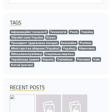
TAGS
Інформаційні технології
Технологія
Росія
Україна
Збройні сили України
Бізнес
Президент (державна посада)
Економіка
Росіяни
Міністерство оборони (Україна)
Українці
Німеччина
Військовослужбовці
Соціальна мережа
Українська гривня
Європа
Сміливіше.
Реклама
Київ
Китай (регіон)
RECENT POSTS