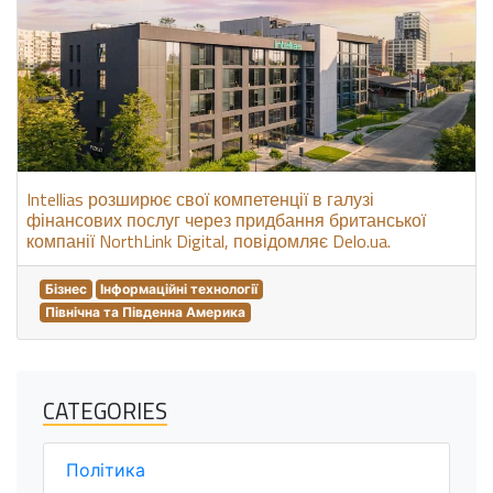
Intellias розширює свої компетенції в галузі
фінансових послуг через придбання британської
компанії NorthLink Digital, повідомляє Delo.ua.
Бізнес
Інформаційні технології
Північна та Південна Америка
CATEGORIES
Політика