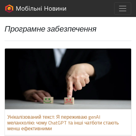
Мобільні Новини
Програмне забезпечення
Унікалізований текст: Я переживаю genAI
меланхолію: чому ChatGPT та інші чатботи стають
менш ефективними