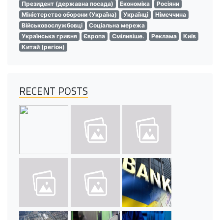
Президент (державна посада)
Економіка
Росіяни
Міністерство оборони (Україна)
Українці
Німеччина
Військовослужбовці
Соціальна мережа
Українська гривня
Європа
Сміливіше.
Реклама
Київ
Китай (регіон)
RECENT POSTS