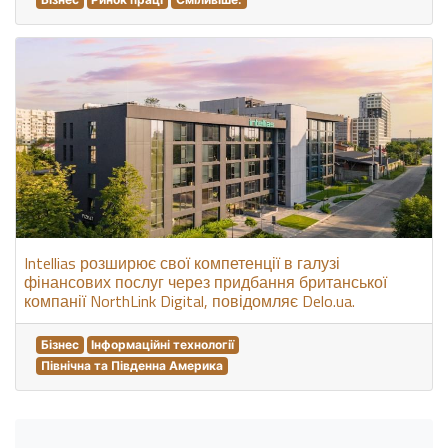
Intellias розширює свої компетенції в галузі
фінансових послуг через придбання британської
компанії NorthLink Digital, повідомляє Delo.ua.
Бізнес
Інформаційні технології
Північна та Південна Америка