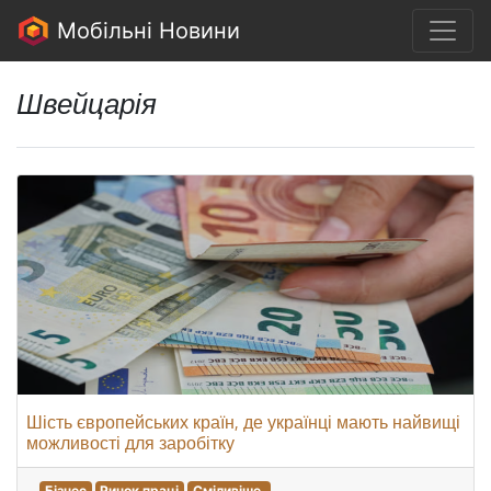
Мобільні Новини
Швейцарія
Шість європейських країн, де українці мають найвищі
можливості для заробітку
Бізнес
Ринок праці
Сміливіше.