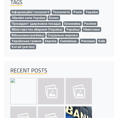
TAGS
Інформаційні технології
Технологія
Росія
Україна
Збройні сили України
Бізнес
Президент (державна посада)
Економіка
Росіяни
Міністерство оборони (Україна)
Українці
Німеччина
Військовослужбовці
Соціальна мережа
Українська гривня
Європа
Сміливіше.
Реклама
Київ
Китай (регіон)
RECENT POSTS