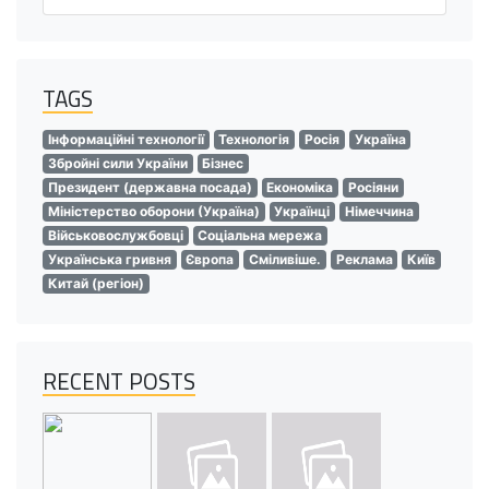
TAGS
Інформаційні технології
Технологія
Росія
Україна
Збройні сили України
Бізнес
Президент (державна посада)
Економіка
Росіяни
Міністерство оборони (Україна)
Українці
Німеччина
Військовослужбовці
Соціальна мережа
Українська гривня
Європа
Сміливіше.
Реклама
Київ
Китай (регіон)
RECENT POSTS