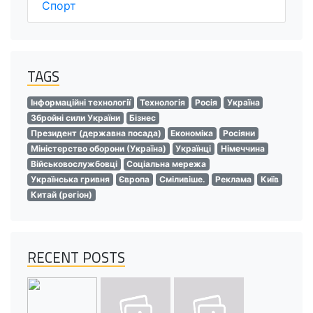
Спорт
TAGS
Інформаційні технології
Технологія
Росія
Україна
Збройні сили України
Бізнес
Президент (державна посада)
Економіка
Росіяни
Міністерство оборони (Україна)
Українці
Німеччина
Військовослужбовці
Соціальна мережа
Українська гривня
Європа
Сміливіше.
Реклама
Київ
Китай (регіон)
RECENT POSTS