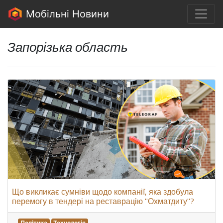
Мобільні Новини
Запорізька область
Що викликає сумніви щодо компанії, яка здобула
перемогу в тендері на реставрацію "Охматдиту"?
Політика
Технологія