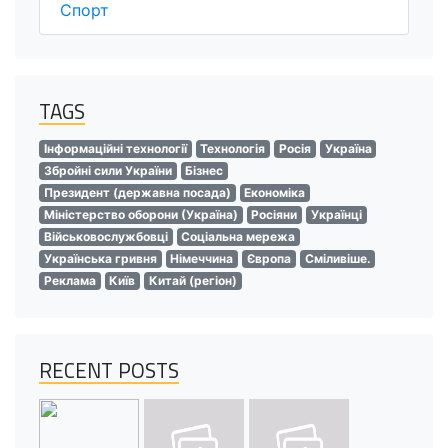
Спорт
TAGS
Інформаційні технології
Технологія
Росія
Україна
Збройні сили України
Бізнес
Президент (державна посада)
Економіка
Міністерство оборони (Україна)
Росіяни
Українці
Військовослужбовці
Соціальна мережа
Українська гривня
Німеччина
Європа
Сміливіше.
Реклама
Київ
Китай (регіон)
RECENT POSTS