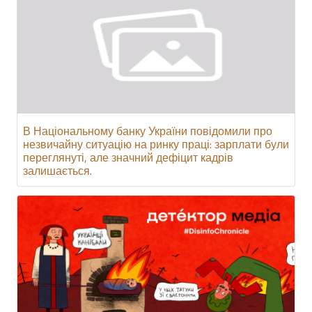
В Національному банку України повідомили про
незвичайну ситуацію на ринку праці: зарплати були
переглянуті, але значний дефіцит кадрів
залишається.