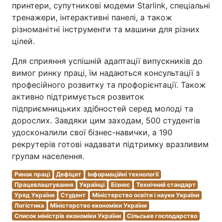
принтери, супутникові модеми Starlink, спеціальні
тренажери, інтерактивні панелі, а також
різноманітні інструменти та машини для різних
цілей.
Для сприяння успішній адаптації випускників до
вимог ринку праці, їм надаються консультації з
професійного розвитку та профорієнтації. Також
активно підтримується розвиток
підприємницьких здібностей серед молоді та
дорослих. Завдяки цим заходам, 500 студентів
удосконалили свої бізнес-навички, а 190
рекрутерів готові надавати підтримку вразливим
групам населення.
Ринок праці
Дефіцит
Інформаційні технології
Працевлаштування
Українці
Бізнес
Технічний стандарт
Уряд України
Студент
Міністерство освіти і науки України
Логістика
Міністерство економіки України
Список міністрів економіки України
Сільське господарство