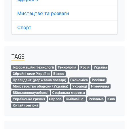
Мистецтво та розваги
Спорт
TAGS
Інформаційні технології
Технологія
Росія
Україна
Збройні сили України
Бізнес
Президент (державна посада)
Економіка
Росіяни
Міністерство оборони (Україна)
Українці
Німеччина
Військовослужбовці
Соціальна мережа
Українська гривня
Європа
Сміливіше.
Реклама
Київ
Китай (регіон)