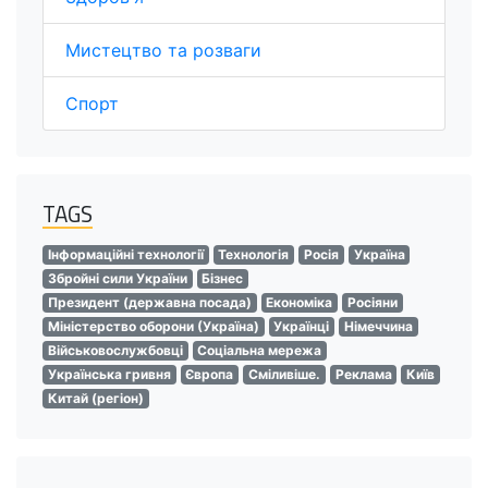
Мистецтво та розваги
Спорт
TAGS
Інформаційні технології
Технологія
Росія
Україна
Збройні сили України
Бізнес
Президент (державна посада)
Економіка
Росіяни
Міністерство оборони (Україна)
Українці
Німеччина
Військовослужбовці
Соціальна мережа
Українська гривня
Європа
Сміливіше.
Реклама
Київ
Китай (регіон)