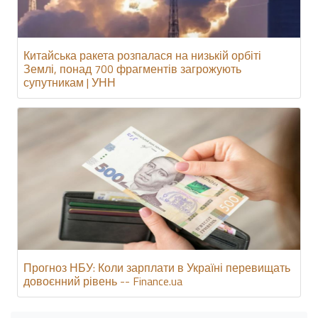
Китайська ракета розпалася на низькій орбіті
Землі, понад 700 фрагментів загрожують
супутникам | УНН
Прогноз НБУ: Коли зарплати в Україні перевищать
довоєнний рівень -- Finance.ua