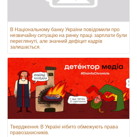
В Національному банку України повідомили про
незвичайну ситуацію на ринку праці: зарплати були
переглянуті, але значний дефіцит кадрів
залишається.
Твердження: В Україні нібито обмежують права
правозахисників.