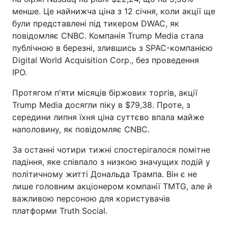
менше. Це найнижча ціна з 12 січня, коли акції ще
були представлені під тикером DWAC, як
повідомляє CNBC. Компанія Trump Media стала
публічною в березні, злившись з SPAC-компанією
Digital World Acquisition Corp., без проведення
IPO.
Протягом п'яти місяців біржових торгів, акції
Trump Media досягли піку в $79,38. Проте, з
середини липня їхня ціна суттєво впала майже
наполовину, як повідомляє CNBC.
За останні чотири тижні спостерігалося помітне
падіння, яке співпало з низкою значущих подій у
політичному житті Дональда Трампа. Він є не
лише головним акціонером компанії TMTG, але й
важливою персоною для користувачів
платформи Truth Social.