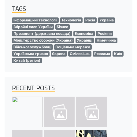
TAGS
Інформаційні технології
Технологія
Росія
Україна
Збройні сили України
Бізнес
Президент (державна посада)
Економіка
Росіяни
Міністерство оборони (Україна)
Українці
Німеччина
Військовослужбовці
Соціальна мережа
Українська гривня
Європа
Сміливіше.
Реклама
Київ
Китай (регіон)
RECENT POSTS