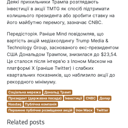
Деякі прихильники Трампа розглядають
інвестиції в акції TMTG як спосіб підтримати
колишнього президента або зробити ставку на
його майбутню перемогу, зазначає CNBC.
Передісторія. Раніше Mind повідомляв, що
вартість акцій медіахолдингу Trump Media &
Technology Group, заснованого екс-президентом
США Дональдом Трампом, знизилася до $23,54.
Це сталося після інтерв'ю з Ілоном Маском на
платформі X (раніше Twitter) і слабких
квартальних показників, що наблизило акції до
рекордного мінімуму.
Соціальна мережа
Дональд Трамп
Президент (державна посада)
Інвестиції
CNBC
Долар
Nasdaq
Публічна компанія
Первинне публічне розміщення акцій
Ілон Маск
Twitter
Related posts