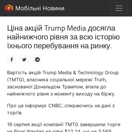
Мобільні Новини
Ціна акцій Trump Media досягла
найнижчого рівня за всю історію
їхнього перебування на ринку.
Вартість акцій Trump Media & Technology Group
(TMTG), власника соціальної мережі Truth,
заснованої Дональдом Трампом, впала до
найнижчого рівня з моменту виходу на біржу.
Про це інформує CNBC, спираючись на дані з
торгів.
19 серпня акції компанії TMTG завершили торги
на біржі Nasdaq на рівні $22,24, що на 3,56%