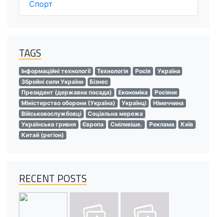
Спорт
TAGS
Інформаційні технології
Технологія
Росія
Україна
Збройні сили України
Бізнес
Президент (державна посада)
Економіка
Росіяни
Міністерство оборони (Україна)
Українці
Німеччина
Військовослужбовці
Соціальна мережа
Українська гривня
Європа
Сміливіше.
Реклама
Київ
Китай (регіон)
RECENT POSTS