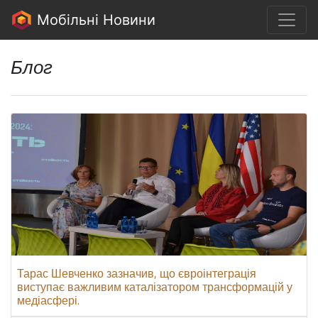
Мобільні Новини
Блог
Тарас Шевченко зазначив, що євроінтеграція
виступає важливим каталізатором трансформацій у
медіасфері.