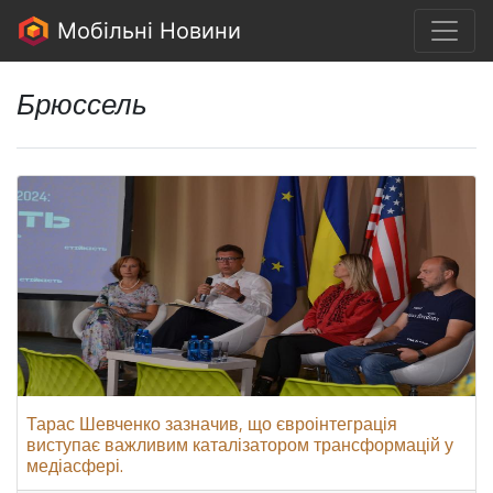
Мобільні Новини
Брюссель
Тарас Шевченко зазначив, що євроінтеграція
виступає важливим каталізатором трансформацій у
медіасфері.