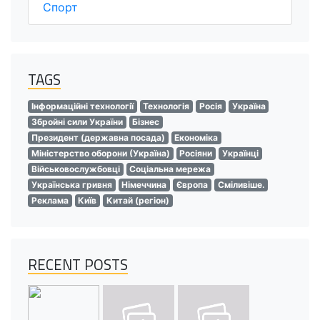
Спорт
TAGS
Інформаційні технології
Технологія
Росія
Україна
Збройні сили України
Бізнес
Президент (державна посада)
Економіка
Міністерство оборони (Україна)
Росіяни
Українці
Військовослужбовці
Соціальна мережа
Українська гривня
Німеччина
Європа
Сміливіше.
Реклама
Київ
Китай (регіон)
RECENT POSTS