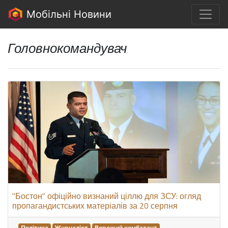
Мобільні Новини
Головнокомандувач
"Бостон" офіційно визнаний ціллю для ЗСУ: огляд
пропагандистських матеріалів за 20 серпня
Політика
Журналіст
Ворожий комбатант