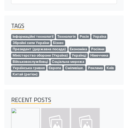
TAGS
Інформаційні технології
Технологія
Росія
Україна
Збройні сили України
Бізнес
Президент (державна посада)
Економіка
Росіяни
Міністерство оборони (Україна)
Українці
Німеччина
Військовослужбовці
Соціальна мережа
Українська гривня
Європа
Сміливіше.
Реклама
Київ
Китай (регіон)
RECENT POSTS