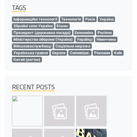
TAGS
Інформаційні технології
Технологія
Росія
Україна
Збройні сили України
Бізнес
Президент (державна посада)
Економіка
Росіяни
Міністерство оборони (Україна)
Українці
Німеччина
Військовослужбовці
Соціальна мережа
Українська гривня
Європа
Сміливіше.
Реклама
Київ
Китай (регіон)
RECENT POSTS