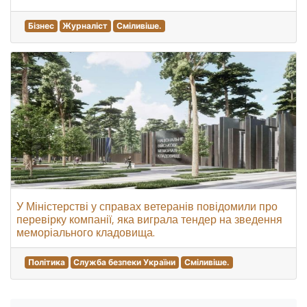
Бізнес
Журналіст
Сміливіше.
У Міністерстві у справах ветеранів повідомили про
перевірку компанії, яка виграла тендер на зведення
меморіального кладовища.
Політика
Служба безпеки України
Сміливіше.