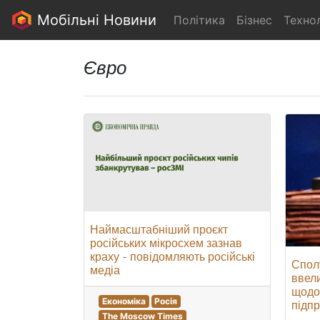
Мобільні Новини
Політика
Бізнес
Технол
Євро
Наймасштабніший проєкт
російських мікросхем зазнав
краху - повідомляють російські
Спол
медіа
ввели
щодо 
Економіка
Росія
підпр
The Moscow Times