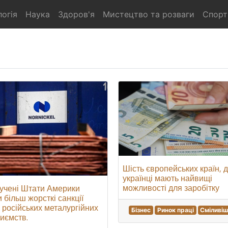
огія
Наука
Здоров'я
Мистецтво та розваги
Спорт
Шість європейських країн, 
українці мають найвищі
можливості для заробітку
учені Штати Америки
 більш жорсткі санкції
російських металургійних
Бізнес
Ринок праці
Сміливіш
иємств.