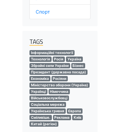
Спорт
TAGS
Інформаційні технології
Технологія
Росія
Україна
Збройні сили України
Бізнес
Президент (державна посада)
Економіка
Росіяни
Міністерство оборони (Україна)
Українці
Німеччина
Військовослужбовці
Соціальна мережа
Українська гривня
Європа
Сміливіше.
Реклама
Київ
Китай (регіон)