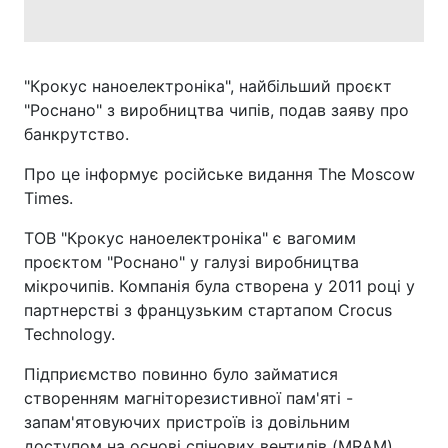
"Крокус наноелектроніка", найбільший проєкт
"Роснано" з виробництва чипів, подав заяву про
банкрутство.
Про це інформує російське видання The Moscow
Times.
ТОВ "Крокус наноелектроніка" є вагомим
проєктом "Роснано" у галузі виробництва
мікрочипів. Компанія була створена у 2011 році у
партнерстві з французьким стартапом Crocus
Technology.
Підприємство повинно було займатися
створенням магніторезистивної пам'яті -
запам'ятовуючих пристроїв із довільним
доступом на основі спінових вентилів (MRAM).