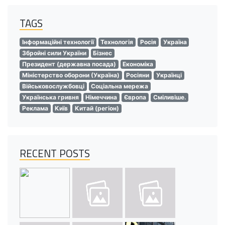
TAGS
Інформаційні технології
Технологія
Росія
Україна
Збройні сили України
Бізнес
Президент (державна посада)
Економіка
Міністерство оборони (Україна)
Росіяни
Українці
Військовослужбовці
Соціальна мережа
Українська гривня
Німеччина
Європа
Сміливіше.
Реклама
Київ
Китай (регіон)
RECENT POSTS