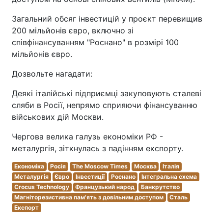
Загальний обсяг інвестицій у проєкт перевищив
200 мільйонів євро, включно зі
співфінансуванням "Роснано" в розмірі 100
мільйонів євро.
Дозвольте нагадати:
Деякі італійські підприємці закуповують сталеві
сляби в Росії, непрямо сприяючи фінансуванню
військових дій Москви.
Чергова велика галузь економіки РФ -
металургія, зіткнулась з падінням експорту.
Економіка
Росія
The Moscow Times
Москва
Італія
Металургія
Євро
Інвестиції
Роснано
Інтегральна схема
Crocus Technology
Французький народ
Банкрутство
Магніторезистивна пам'ять з довільним доступом
Сталь
Експорт