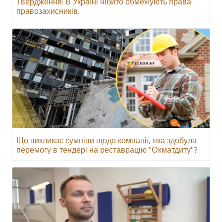
Твердження: В Україні нібито обмежують права
правозахисників.
Що викликає сумніви щодо компанії, яка здобула
перемогу в тендері на реставрацію "Охматдиту"?