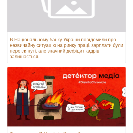
В Національному банку України повідомили про
незвичайну ситуацію на ринку праці: зарплати були
переглянуті, але значний дефіцит кадрів
залишається.