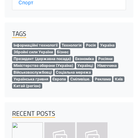
Спорт
TAGS
Інформаційні технології
Технологія
Росія
Україна
Збройні сили України
Бізнес
Президент (державна посада)
Економіка
Росіяни
Міністерство оборони (Україна)
Українці
Німеччина
Військовослужбовці
Соціальна мережа
Українська гривня
Європа
Сміливіше.
Реклама
Київ
Китай (регіон)
RECENT POSTS