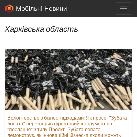
Мобільні Новини
Харківська область
Волонтерство з бізнес-підходами: Як проєкт "Зубата
лопата" перетворив фронтовий інструмент на
"послання" з тилу Проєкт "Зубата лопата"
демонструє, як інноваційні бізнес-підходи можуть