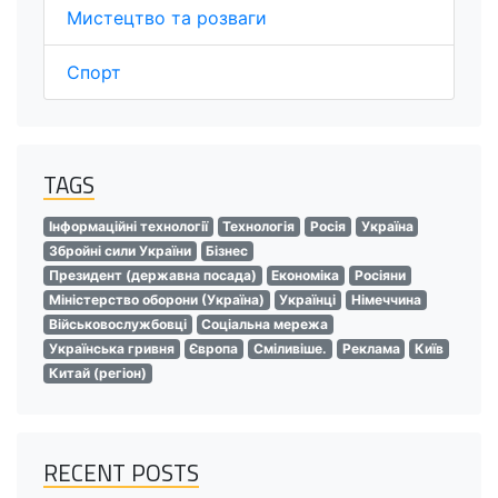
Мистецтво та розваги
Спорт
TAGS
Інформаційні технології
Технологія
Росія
Україна
Збройні сили України
Бізнес
Президент (державна посада)
Економіка
Росіяни
Міністерство оборони (Україна)
Українці
Німеччина
Військовослужбовці
Соціальна мережа
Українська гривня
Європа
Сміливіше.
Реклама
Київ
Китай (регіон)
RECENT POSTS