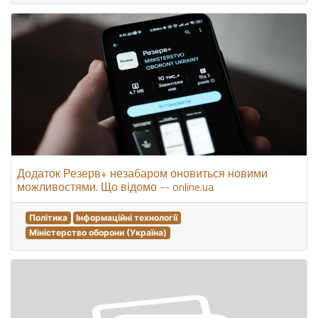
Додаток Резерв+ незабаром оновиться новими
можливостями. Що відомо -- online.ua
Політика
Інформаційні технології
Міністерство оборони (Україна)