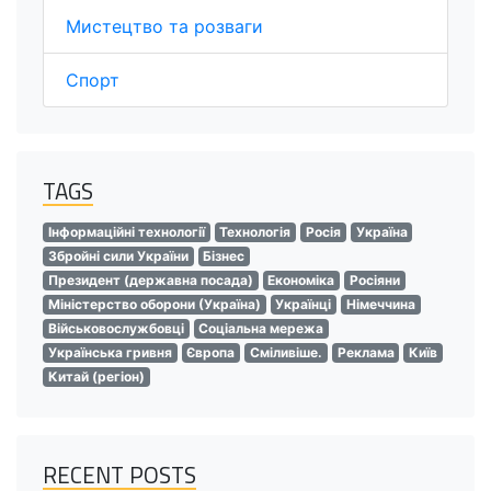
Мистецтво та розваги
Спорт
TAGS
Інформаційні технології
Технологія
Росія
Україна
Збройні сили України
Бізнес
Президент (державна посада)
Економіка
Росіяни
Міністерство оборони (Україна)
Українці
Німеччина
Військовослужбовці
Соціальна мережа
Українська гривня
Європа
Сміливіше.
Реклама
Київ
Китай (регіон)
RECENT POSTS