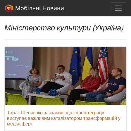
Мобільні Новини
Міністерство культури (Україна)
Тарас Шевченко зазначив, що євроінтеграція
виступає важливим каталізатором трансформацій у
медіасфері.