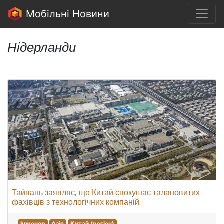
Мобільні Новини
Нідерланди
Тайвань заявляє, що Китай спокушає талановитих
фахівців з технологічних компаній.
Інженер
Азія
Китай (регіон)