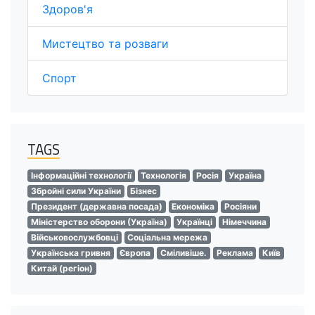
Здоров'я
Мистецтво та розваги
Спорт
TAGS
Інформаційні технології
Технологія
Росія
Україна
Збройні сили України
Бізнес
Президент (державна посада)
Економіка
Росіяни
Міністерство оборони (Україна)
Українці
Німеччина
Військовослужбовці
Соціальна мережа
Українська гривня
Європа
Сміливіше.
Реклама
Київ
Китай (регіон)