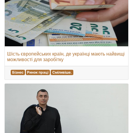
Шість європейських країн, де українці мають найвищі
можливості для заробітку
Бізнес
Ринок праці
Сміливіше.