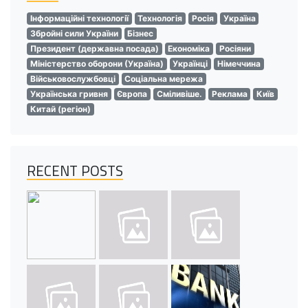
Інформаційні технології
Технологія
Росія
Україна
Збройні сили України
Бізнес
Президент (державна посада)
Економіка
Росіяни
Міністерство оборони (Україна)
Українці
Німеччина
Військовослужбовці
Соціальна мережа
Українська гривня
Європа
Сміливіше.
Реклама
Київ
Китай (регіон)
RECENT POSTS