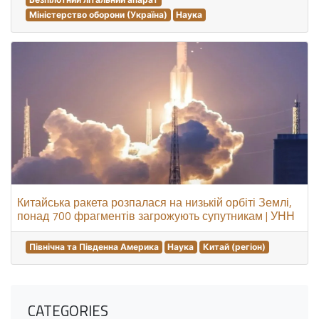
Міністерство оборони (Україна)
Наука
Китайська ракета розпалася на низькій орбіті Землі,
понад 700 фрагментів загрожують супутникам | УНН
Північна та Південна Америка
Наука
Китай (регіон)
CATEGORIES